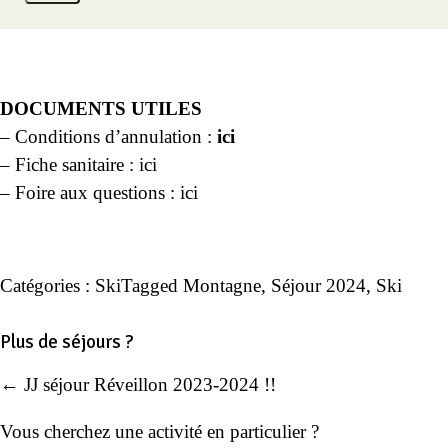
DOCUMENTS UTILES
– Conditions d’annulation :
ici
– Fiche sanitaire :
ici
– Foire aux questions :
ici
jeunes professionnels ski jeunes professionnels ski jeunes 
Catégories :
Ski
Tagged
Montagne
,
Séjour 2024
,
Ski
Plus de séjours ?
← JJ séjour Réveillon 2023-2024 !!
Navigation
de
Vous cherchez une activité en particulier ?