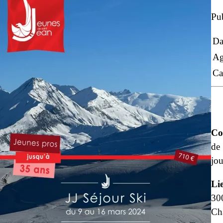
Pub
Da
Ag
Ca
Co
de 
jou
Li
300
Cha