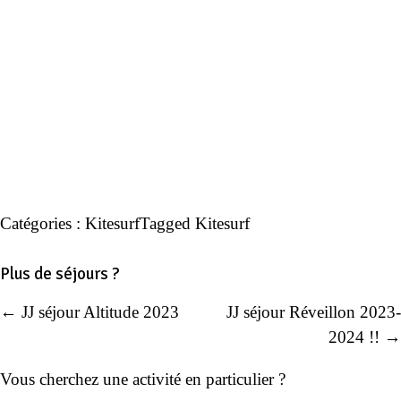
Catégories :
Kitesurf
Tagged
Kitesurf
Plus de séjours ?
← JJ séjour Altitude 2023
JJ séjour Réveillon 2023-
Navigation
2024 !! →
de
Vous cherchez une activité en particulier ?
l’article