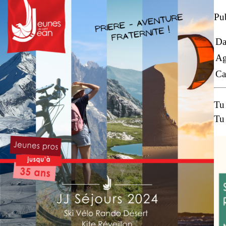
Pub
Da
Ag
Ca
Tu 
Tu 